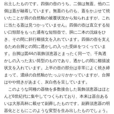
出土したものです。四個の壺のうち、二個は無蓋、他の二
個は蓋が融着しています。無蓋のものも、蓋をかぶせて焼
いたことが肩の自然釉の被覆状況から知られますが、これ
に当たる蓋は見つかっていません。四個の壺は直立する短
い口頸部をもった通有な短頸壺で、胴に二本の沈線をひ
き、その間に斜行櫛描文を入れています。四個の壺を支え
るため台脚との間に透かしの入った受鉢をつくっていま
す。台脚は図44の装飾須恵器とまったく同一で、千鳥透
かしの入った太い筒型のものであり、透かしの間に櫛描波
状文を入れています。上半の壺の部分は非常によく焼き締
まって、濃緑の自然釉がたっぷりかかっていますが、台脚
はやや焼きがあまく、灰白色を呈しています。
このような同種の器物を多数接合した装飾須恵器はほと
んど6世紀代に集中してつくられており、本来は器台ある
いは大形高杯に載せて副葬したものです。副葬須恵器の明
器化とともにこのような変型を生み出したものでしょう。