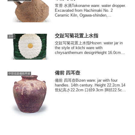
常滑 水滴Tokoname ware: water dropper.
Excavated from Hachimaki No. 2
Ceramic Kiln, Ogawa-shinden,
Higashiura-cho, Aichi. 12...
交趾写菊花置上水指
京焼
交趾写菊花置上水指Hozen: water jar in
the style of kōchi ware with
chrysanthemum designHeight 16.0cm高
さ16.0cm 口径15.7cm 底径12.0cm 図
1...
備前 四耳壺
中世信楽備前丹波
備前 四耳壺Bizen ware: jar with four
handles. 14th century. Height 22.2cm.14
世紀高さ22.2cm 口径9.3cm 胴径22.5cm
底径11.8cm 備前の四耳壺には大形の
長...