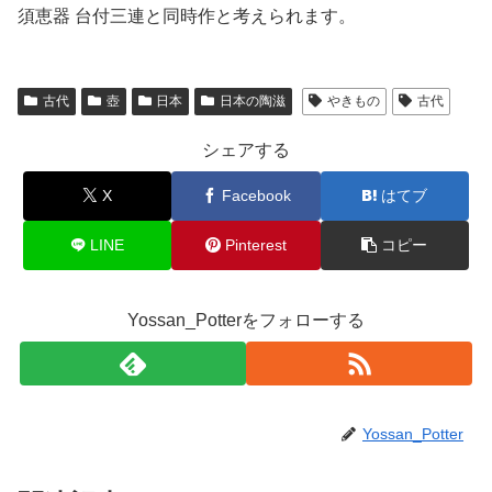
須恵器 台付三連と同時作と考えられます。
古代
壺
日本
日本の陶滋
やきもの
古代
シェアする
X
Facebook
はてブ
LINE
Pinterest
コピー
Yossan_Potterをフォローする
Yossan_Potter