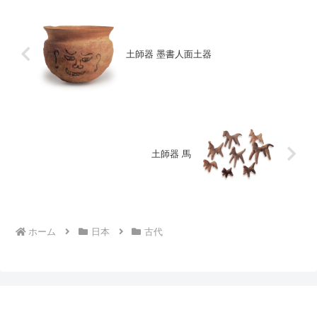
土師器 墨書人面土器
土師器 馬
ホーム
日本
古代