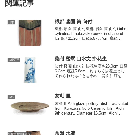
関連記事
織部 扇面 筒 向付
日本
織部 扇面 筒 向付織部 扇面 筒 向付Oribe
cylindrical mukozuke bowls in shape of
fan高さ11.2cm 口径6.5×7.7cm 底径
4.3cm東京国立博物館 向付は織部焼の
なかではもっとも数...
染付 楼閣 山水文 掛花生
古伊万里
染付 楼閣 山水文 掛花生高さ23.0cm 口径
6.2cm 底径5.8cm おそらく掛花生とし
て作られたものと思われ、背面に釘をつ
けて掛花生にしている。頚部に四方筰
文、胴には山水文をあらわしているが、
このような形の作例は極めて類が少な
い。お...
灰釉 皿
古代
灰釉 皿Ash glaze pottery: dish Excavated
from Kurozasa No.5 Ceramic Kiln, Aichi.
9th century. Diameter 16.5cm. Aichi
Prefec...
常滑 水滴
中世常滑渥美猿投