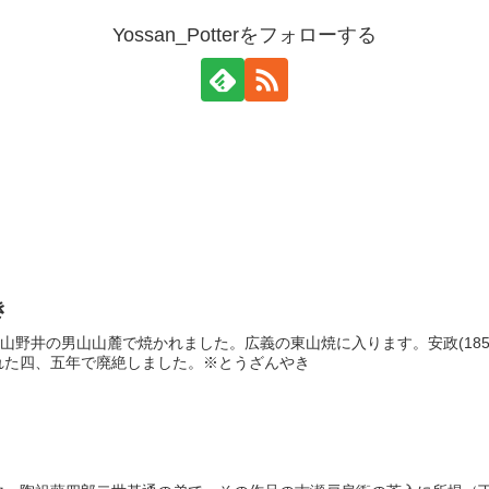
Yossan_Potterをフォローする
き
山野井の男山山麓で焼かれました。広義の東山焼に入ります。安政(1854
れた四、五年で廃絶しました。※とうざんやき