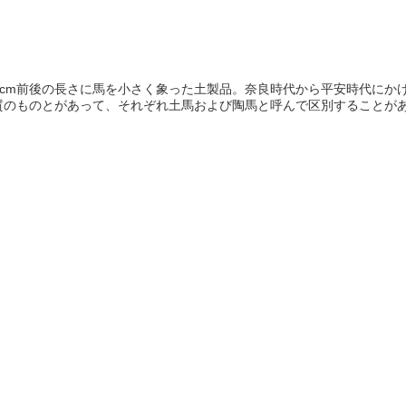
20cm前後の長さに馬を小さく象った土製品。奈良時代から平安時代に
のものとがあって、それぞれ土馬および陶馬と呼んで区別することがあり