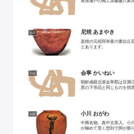
尾張瀬戸の陶工加藤藤八家
尼焼 あまやき
お話
楽焼の元祖阿米夜の妻比丘尼
とあります。
会寧 かいねい
お話
朝鮮咸鏡北道会寧郡は豆満
窯の下等品と同じものを焼造
小川 おがわ
お話
中興名物。真中古茶入、小
が極めて荒く想到で胴が膨ら