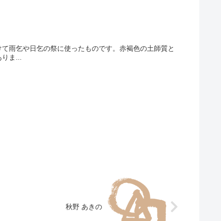
かけて雨乞や日乞の祭に使ったものです。赤褐色の土師質と
ま...
秋野 あきの