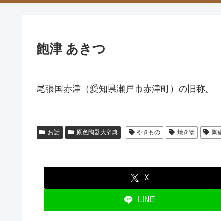
飽津 あきつ
尾張国赤津（愛知県瀬戸市赤津町）の旧称。
お話
原色陶器大辞典
やきもの
焼き物
陶
X
LINE