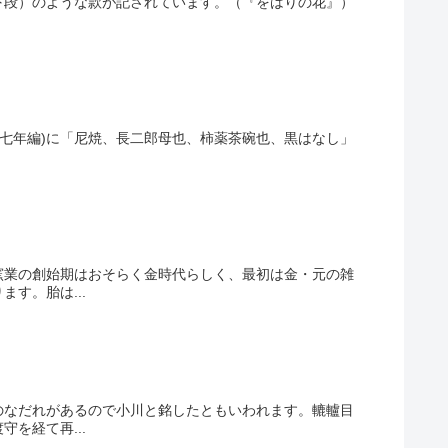
下段）のような款が記されています。（『をはりの花』）
禄七年編)に「尼焼、長二郎母也、柿薬茶碗也、黒はなし」
窯業の創始期はおそらく金時代らしく、最初は金・元の雑
す。胎は...
のなだれがあるので小川と銘したともいわれます。轆轤目
を経て再...