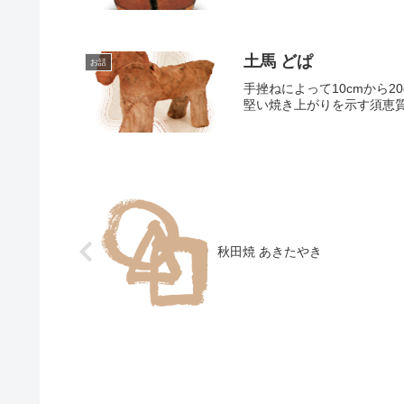
土馬 どぱ
お話
手挫ねによって10cmから
堅い焼き上がりを示す須恵質
秋田焼 あきたやき