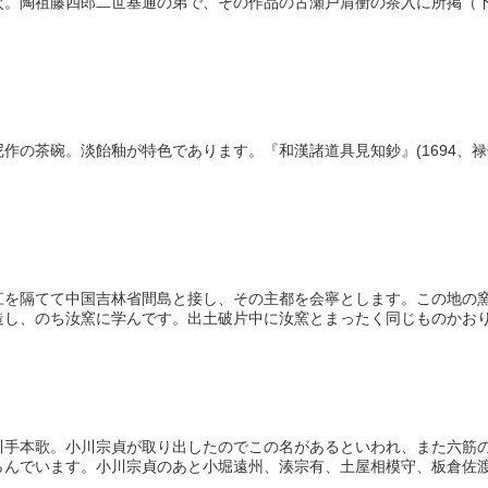
次。陶祖藤四郎二世基通の弟で、その作品の古瀬戸肩衝の茶入に所掲（
作の茶碗。淡飴釉が特色であります。『和漢諸道具見知鈔』(1694、
江を隔てて中国吉林省間島と接し、その主都を会寧とします。この地の
し、のち汝窯に学んです。出土破片中に汝窯とまったく同じものかおりま
川手本歌。小川宗貞が取り出したのでこの名があるといわれ、また六筋
んでいます。小川宗貞のあと小堀遠州、湊宗有、土屋相模守、板倉佐渡守