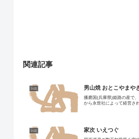
関連記事
男山焼 おとこやまや
お話
播磨国(兵庫県)姫路の産で、
から永世社によって経営さ
家次 いえつぐ
お話