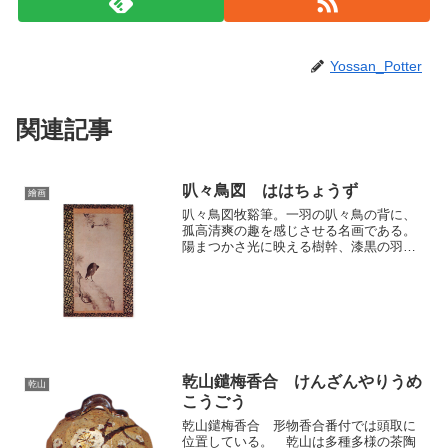
Yossan_Potter
関連記事
叭々鳥図 ははちょうず
繪画
叭々鳥図牧谿筆。一羽の叭々鳥の背に、
孤高清爽の趣を感じさせる名画である。
陽まつかさ光に映える樹幹、漆黒の羽
毛、松毬をともなう松葉は互いに調和
し、明暗おのずから定まっている。中世
に舶載請来された中国画で、日本人の心
に最も感動を与え、畏敬の念を...
乾山鑓梅香合 けんざんやりうめ
乾山
こうごう
乾山鑓梅香合 形物香合番付では頭取に
位置している。 乾山は多種多様の茶陶