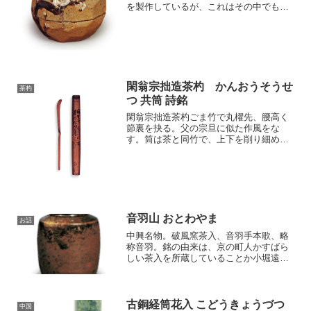
を製作しているが、これはその中でも数
少ない香合のうちの秀作である。乾山香
合のうち、一様の型でいくつもつくられ
たものは、「鎧梅」以外にはないようで
ある。 この香合は形が宝...
閑翁宗拙造茶杓 かんおうそうせ
茶杓
つ 共筒 詩銘
閑翁宗拙造茶杓ごま竹で丸櫂先、腰高く
節裏を抉る。父の宗旦に似た作風をな
す。筒は茶と同竹で、上下を削り細め面
取りし「(印) 風生竹夜窓間臥 月明松時台
上行拙」と書付がある。閑翁宗拙は宗旦
の長男。壺天・宗雪と号す。家を出て鷹
ヶ峰の野間玄琢方に寄...
音羽山 おとわやま
お話
中興名物。破風窯茶入、音羽手本歌、略
称音羽。銘の由来は、京の町人かすばら
しい茶入を所蔵していることか小堀遠州
の耳に入って、数年ののち遠州はこれを
伏見の里で手に入れましたが、その聞の
憧れの意をこめて音羽山と銘としまし
た。おそらく『古今集』恋歌...
古銅経筒花入 こどうきょうづつ
中国