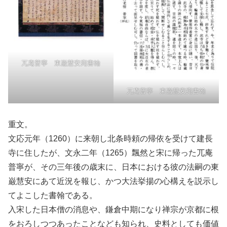
兀庵普寧 東巌慧安宛書翰
兀庵普寧 東巌慧安宛書翰
重文。
文応元年（1260）に来朝し北条時頼の帰依を受けて建長
寺に住したが、文永二年（1265）飄然と宋に帰った兀庵
普寧が、その三年後の歳末に、日本における彼の法嗣の東
巌慧安にあて近況を報じ、かつ大法挙揚の心構えを説示し
てよこした書翰である。
入宋した日本僧の消息や、鎌倉中期になり禅宗が京都に根
をおろしつつあったことなども知られ、史料としても価値