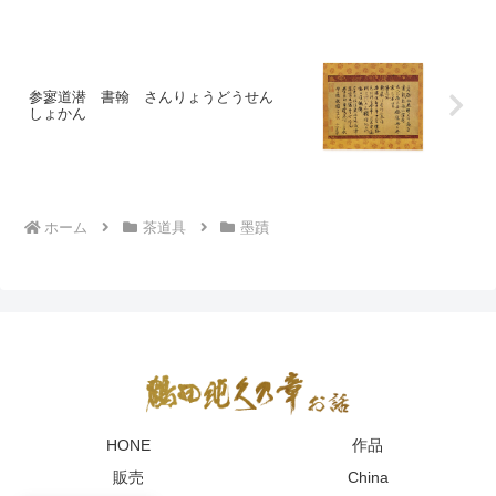
参寥道潜 書翰 さんりょうどうせん
しょかん
ホーム
茶道具
墨蹟
HONE
作品
販売
China