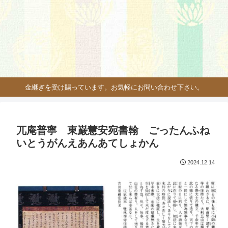
金継ぎを受け賜っています。お気軽にお問い合わせ下さい。
兀庵普寧 東巌慧安宛書翰 ごったんふね
いとうがんえあんあてしょかん
2024.12.14