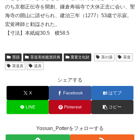
のち京都正伝寺を開創、鎌倉寿福寺で大休正念に会い、聖
海寺の開山に請ぜられ、建治三年（1277）53歳で示寂。
宏覚禅師と勅諡された。
【寸法】本紙縦30.5 横58.5
墨蹟
茶道美術鑑賞辞典
重要文化財
茶の湯
茶道
茶道具
道具
シェアする
X
Facebook
はてブ
LINE
Pinterest
コピー
Yossan_Potterをフォローする