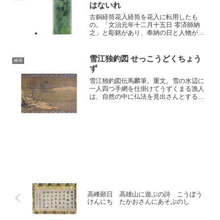
はないれ
古銅経筒花入経筒を花入に転用したも
の。「文治元年十二月十五日 零済師納
之」と彫銘があり、奉納の日と人物が知
られるのです。茶家でこの経筒を花入に
するときは、追善・茶匠忌など仏事の茶
会に用いられ、蓮、蓮の実や菩提樹など
雪江独釣図 せっこうどくちょう
繪画
を活けることを習わしとして...
ず
雪江独釣図伝馬麟筆。重文。雪の水辺に
一人四つ手網を仕掛けてうずくまる漁人
は、自然の中に仏法を見出さんとする求
道者にもたとえられる。この画境は、絶
海中津の『蕉堅稿』中の一詩にある「ひ
とり寒江に釣るは何処の翁ならん、莎衣
雪に堪え、また風に堪える...
高峰顕日 高雄山に遊ぶの詩 こうぼう
けんにち たかおさんにあそぶのし