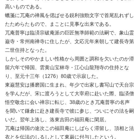
高いものである。
蠟箋に兀庵の禅風を偲ばせる鋭利強勁文字で首尾乱れずし
たためらたもので、まことに見事な出来である。
兀庵普寧は臨済宗破庵派の巨匠無準師範の法嗣で、象山霊
巌寺・常州南禅寺に住したが、文応元年来朝して建長寺第
二世住持となった。
しかしそのやかましい性格から周囲と調和を欠いたのか滞
留六年で帰国、雲黄山宝林寺・江心山龍翔寺の住持とな
り、至元十三年（1276）80歳で示寂した。
東巌慧安は播磨国に生まれ、年少で出家し書写山で天台宗
を学んだが、宋に渡ろうとして大宰府に赴いた際、臨済僧
悟空敬念に会い禅宗に転じ、38歳のとき兀庵普寧の名声
を聞いて鎌倉に赴き建長寺で彼に参じ、ついにその法を嗣
いだ。翌年上洛し、洛東吉田の福田庵に閑居。
兀庵は帰国の途次この福田庵にしばらく滞留し、頂相と法
衣とを伝法のしるしとして東巌に付与したという。