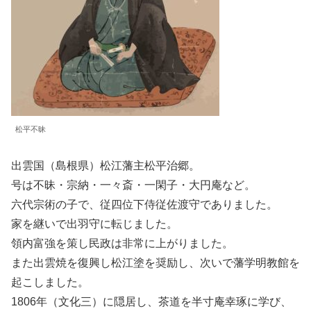
松平不昧
出雲国（島根県）松江藩主松平治郷。
号は不昧・宗納・一々斎・一閑子・大円庵など。
六代宗術の子で、従四位下侍従佐渡守でありました。
家を継いで出羽守に転じました。
領内富強を策し民政は非常に上がりました。
また出雲焼を復興し松江塗を奨励し、次いで藩学明教館を
起こしました。
1806年（文化三）に隠居し、茶道を半寸庵幸琢に学び、