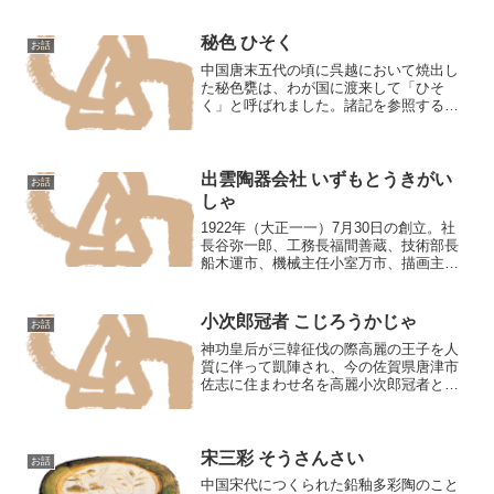
候」と記しています。茶入は茶器を見ま
すのに、火を見るのと同様であったこと
がわかります。
秘色 ひそく
お話
中国唐末五代の頃に呉越において焼出し
た秘色甕は、わが国に渡来して「ひそ
く」と呼ばれました。諸記を参照すると
玉のような青磁であることがわかりま
す。近来これに該当すると思われる越州
青磁の遺品がいくつかの遺跡から発見さ
れています。『宇津保物語』に...
出雲陶器会社 いずもとうきがい
お話
しゃ
1922年（大正一一）7月30日の創立。社
長谷弥一郎、工務長福間善蔵、技術部長
船木運市、機械主任小室万市、描画主任
福間定義。窯は布志名窯から二キロ程の
山陰本線湯町（玉造温泉）駅前にあり、
作品はまったくの布志名系統。使用粘土
小次郎冠者 こじろうかじゃ
お話
は邇摩郡の奥地や湯...
神功皇后が三韓征伐の際高麗の王子を人
質に伴って凱陣され、今の佐賀県唐津市
佐志に住まわせ名を高麗小次郎冠者と命
じられました。小次郎冠者は居所の地に
窯を築いて陶を焼き皇后に献納しまし
た。これがすなわち唐津焼の起原である
と肥前唐津焼の伝説にいわれ...
宋三彩 そうさんさい
お話
中国宋代につくられた鉛釉多彩陶のこと