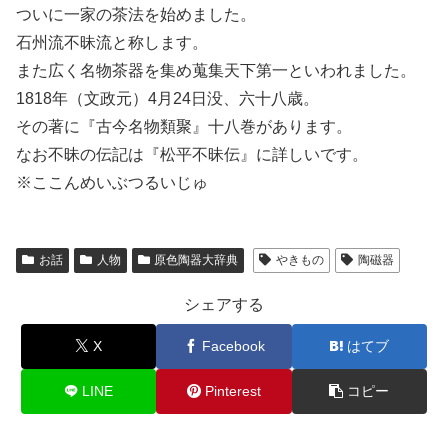
ついに一家の茶法を始めました。
石州流不昧流と称します。
また広く名物茶器を集め蒐集天下第一といわれました。
1818年（文政元）4月24日没、六十八歳。
その著に『古今名物類聚』十八巻があります。
なお不昧の伝記は『松平不昧伝』に詳しいです。
※ここんめいぶつるいじゅ
お話
人物
原色陶器大辞典
やきもの
陶磁器
シェアする
X
Facebook
はてブ
LINE
Pinterest
コピー