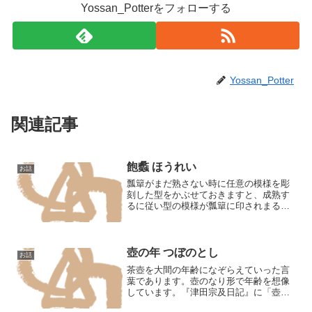
Yossan_Potterをフォローする
Yossan_Potter
関連記事
飽蠡 ほうれい
お話
瓢簞がまだ熟さない時に任意の模様を彫
刻した型をかぶせておきますと、成熟す
るに従い型の模様が瓢簞に印されまるで
彫刻したように見えるようになります。
適当な時に型を取り瓢簞を取り入れ、普
通は蜷蜂をその中で養い懐中して音を楽
しみます。これを飽恙とい...
壺の年 つぼのとし
お話
茶壺を大間の年齢になぞらえていった言
葉であります。壺のなり形で年齢を想像
しています。『津田宗及日記』に「壺の
年は四十ぽかりなるものを見るやうに