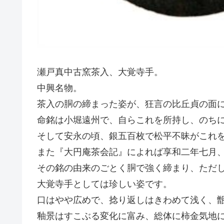
瀬戸真中古窯茶入、大覚寺手。
中興名物。
茶入の胴の締まった姿が、狂言の比丘貞の面
命銘は小堀遠州で、自らこれを所持し、のち
そして安永の頃、銀五百枚で松平不昧がこれを
また『大円庵茶会記』によれば享和二年七月
その銘の由来のごとく胴で強く締まり、ただ
大覚寺手としては珍しい姿です。
口はやや広めで、捻り返しはきわめて浅く、
釉景はすこぶる変化に富み、総体に柿金気地に