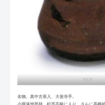
比丘貞
名物。真中古茶入、大覚寺手。
小堀遠州所持、松平不昧に人り、さらに高橋