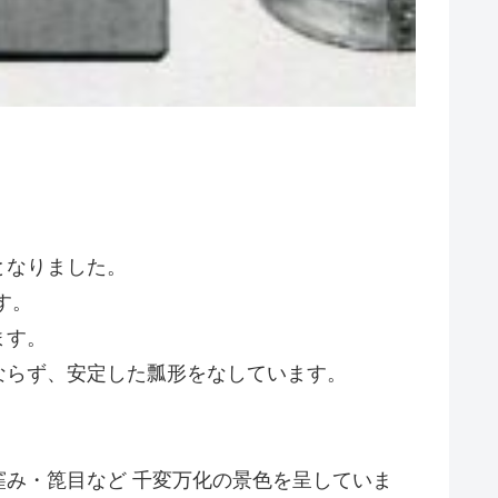
となりました。
す。
ます。
ならず、安定した瓢形をなしています。
み・箆目など 千変万化の景色を呈していま