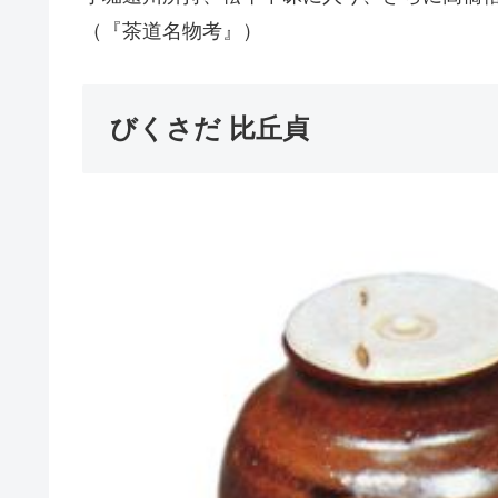
（『茶道名物考』）
びくさだ 比丘貞