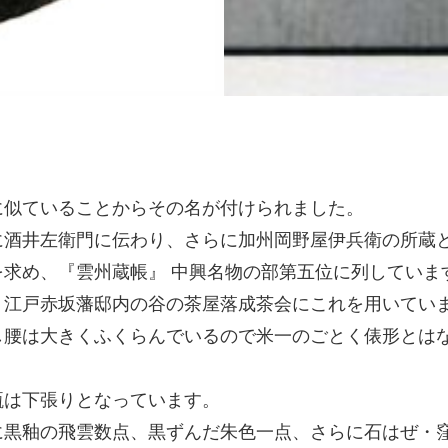
に似ていることからその名が付けられました。
に酒井左衛門に伝わり、さらに加州岡野屋伊兵衛の所蔵
求め、『雲州蔵帳』 中興名物の部第五位に列していま
、江戸赤坂藩邸内の谷の茶屋落成茶会にこれを用いてい
し腰は大きくふくらんでいるので米一のごとく俵形とは
甑は下張りとなっています。
黒釉の飛雲数点、黒ずんだ朱色一点、さらに石はぜ・窪