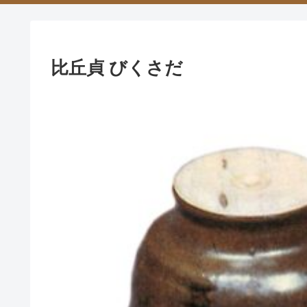
比丘貞 びくさだ