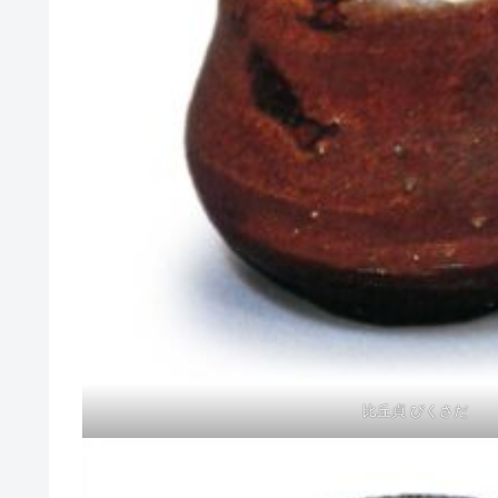
比丘貞 びくさだ