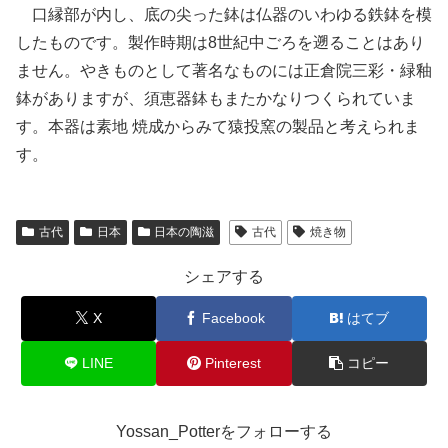
口縁部が内し、底の尖った鉢は仏器のいわゆる鉄鉢を模
したものです。製作時期は8世紀中ごろを遡ることはあり
ません。やきものとして著名なものには正倉院三彩・緑釉
鉢がありますが、須恵器鉢もまたかなりつくられていま
す。本器は素地 焼成からみて猿投窯の製品と考えられま
す。
古代
日本
日本の陶滋
古代
焼き物
シェアする
X
Facebook
はてブ
LINE
Pinterest
コピー
Yossan_Potterをフォローする