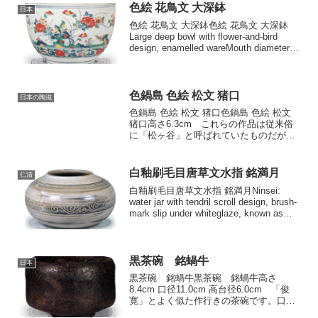
色絵 花鳥文 大深鉢
日本
色絵 花鳥文 大深鉢色絵 花鳥文 大深鉢
Large deep bowl with flower-and-bird
design, enamelled wareMouth diameter
30.4cm Tokyo National Muse...
色鍋島 色絵 松文 猪口
日本の陶滋
色鍋島 色絵 松文 猪口色鍋島 色絵 松文
猪口高さ6.3cm これらの作品は従来俗
に「松ヶ谷」と呼ばれていたものだが、
すでに述べたように古鍋島に属するもの
と推測される。色絵ものはいずれも染付
と上絵を併用してあり、交趾手風に塗溜
白釉刷毛目唐草文水指 銘満月
仁清
めにしてある...
白釉刷毛目唐草文水指 銘満月Ninsei:
water jar with tendril scroll design, brush-
mark slip under whiteglaze, known as
"Mangetsu"Body di...
黒茶碗 銘蝸牛
日本
黒茶碗 銘蝸牛黒茶碗 銘蝸牛高さ
8.4cm 口径11.0cm 高台径6.0cm 「俊
寛」とよく似た作行きの茶碗です。口縁
に緩やかな高低をつけ、口部を内に抱え