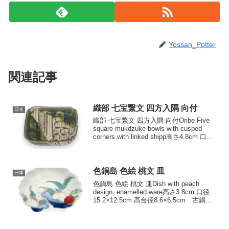
Yossan_Potter
関連記事
織部 七宝繋文 四方入隅 向付
日本
織部 七宝繋文 四方入隅 向付Oribe Five
square mukdzuke bowls with cusped
corners with linked shipp高さ4.8cm 口径
11.3×14.6cm 三脚 四方入隅の向付で、
単...
色鍋島 色絵 桃文 皿
日本
色鍋島 色絵 桃文 皿Dish with peach
design. enamelled ware高さ3.8cm 口径
15.2×12.5cm 高台径8.6×6.5cm 古鍋島
にも見た菱花形の皿ですが、これは大川
内窯初期の作例でしょう。桃果と...