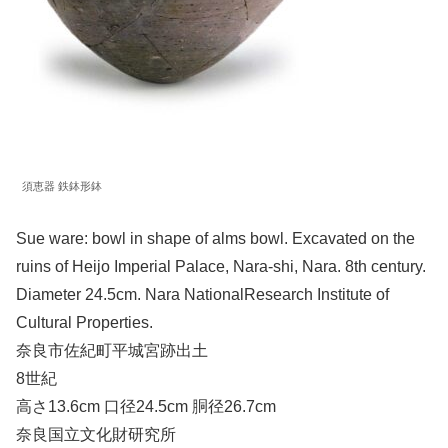
須恵器 鉄鉢形鉢
Sue ware: bowl in shape of alms bowl. Excavated on the
ruins of Heijo Imperial Palace, Nara-shi, Nara. 8th century.
Diameter 24.5cm. Nara NationalResearch Institute of
Cultural Properties.
奈良市佐紀町平城宮跡出土
8世紀
高さ13.6cm 口径24.5cm 胴径26.7cm
奈良国立文化財研究所