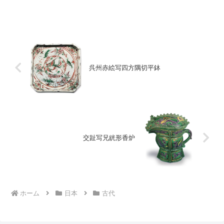
込ませ、胴を僅かに引き締めた半筒形で
す。高台は低くやや大振りで、高台内に
低い巴状の兜...
呉州赤絵写四方隅切平鉢
交趾写兄絖形香炉
ホーム
日本
古代