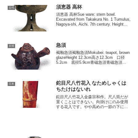
須恵器 高杯
古代
須恵器 高杯Sue ware: stem bowl.
Excavated from Takakura No. 1 Tumulus,
Nagoya-shi, Aichi. 7th century. Height
10.7cm. Univers...
急須
京焼
褐釉急須褐釉急須Mokubei: teapot, brown
glazeHeight 12.3cm高さ12.3cm 口径
5.2cm 底径5.9cm青磁急須青磁急須
Mokubei: teapot, celadonHeight 12.3cm高
さ...
鉈目尺八竹花入 なためしゃくは
日本
ちたけはないれ
鉈目尺八竹花入金森宗和作。尺八筒だが
置くことはできない。向掛けにのみ使用
する花入です。やや高めの一節の下に鉈
目が手強く切り込まれています。金森宗
和は古来その瀟洒な好みを「姫宗和」と
称され、野々村仁清を指導した人として
いかにも華奢な好みのごと...