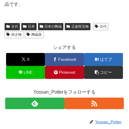
品です。
古代
日本
日本の陶滋
正倉院宝物
古代
焼き物
陶磁器
シェアする
X
Facebook
はてブ
LINE
Pinterest
コピー
Yossan_Potterをフォローする
Yossan_Potter