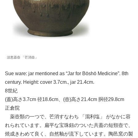
須恵器壺 「芒消壺」
Sue ware: jar mentioned as “Jar for Bōshō Medicine”. 8th
century. Height: cover 3.7cm., jar 21.4cm.
8世紀
(蓋)高さ3.7cm 径18.6cm、(壺)高さ21.4cm 胴径29.8cm
正倉院
薬壺類の一つで、芒消すなわち 「瀉利塩」 がなかに容
れられています。扁平な宝珠鈕のついた共蓋の短頸壺で、
焼成きわめて良く、自然釉が流下しています。陶邑窯の製