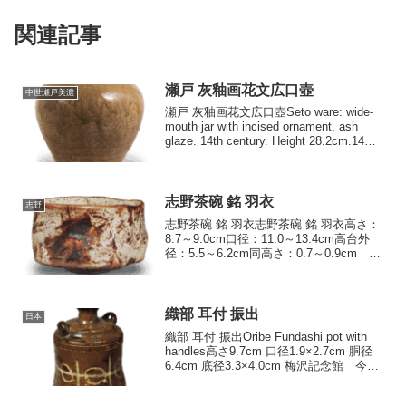
関連記事
瀬戸 灰釉画花文広口壺
中世瀬戸美濃
瀬戸 灰釉画花文広口壺Seto ware: wide-
mouth jar with incised ornament, ash
glaze. 14th century. Height 28.2cm.14世
紀高さ28.2cm 口径15.9cm...
志野茶碗 銘 羽衣
志野
志野茶碗 銘 羽衣志野茶碗 銘 羽衣高さ：
8.7～9.0cm口径：11.0～13.4cm高台外
径：5.5～6.2cm同高さ：0.7～0.9cm 一
見して、桃山時代の気分に満ちあふれた
茶碗です。絵つけの一部に、飛翔する天
女の羽衣のように見える...
織部 耳付 振出
日本
織部 耳付 振出Oribe Fundashi pot with
handles高さ9.7cm 口径1.9×2.7cm 胴径
6.4cm 底径3.3×4.0cm 梅沢記念館 今日
では茶人の間で振出に使われているが、
本来は油壺にでも作られたものか...