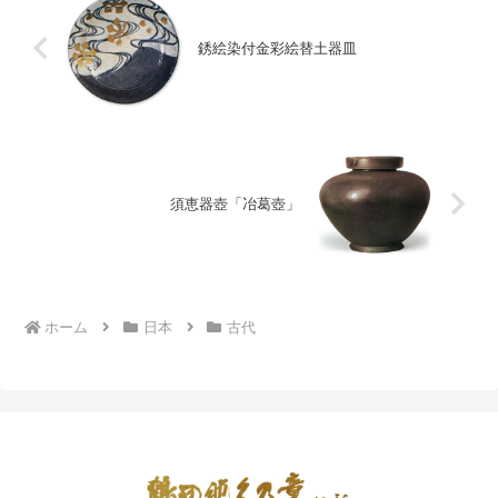
銹絵染付金彩絵替土器皿
須恵器壺「冶葛壺」
ホーム
日本
古代