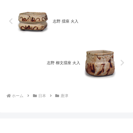
志野 擂座 火入
志野 柳文擂座 火入
ホーム
日本
唐津