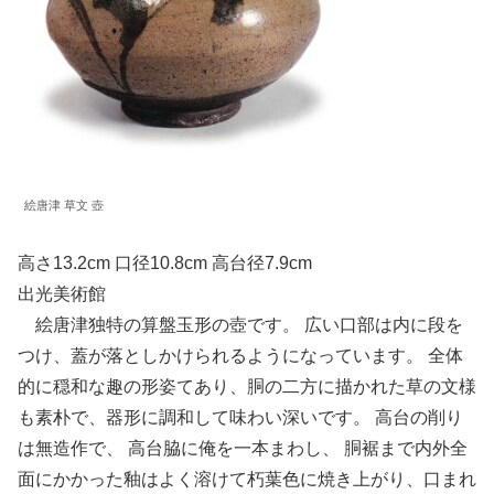
絵唐津 草文 壺
高さ13.2cm 口径10.8cm 高台径7.9cm
出光美術館
絵唐津独特の算盤玉形の壺です。 広い口部は内に段を
つけ、蓋が落としかけられるようになっています。 全体
的に穏和な趣の形姿てあり、胴の二方に描かれた草の文様
も素朴で、器形に調和して味わい深いです。 高台の削り
は無造作で、 高台脇に俺を一本まわし、 胴裾まで内外全
面にかかった釉はよく溶けて朽葉色に焼き上がり、口まれ