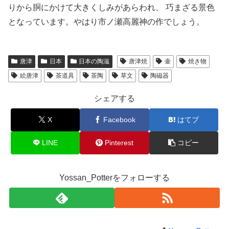
りから胴にかけて大きくしみがあらわれ、 巧まざる景色
となっています。やはり市ノ瀬高麗神の作でしょう。
唐津
日本
日本の陶滋
唐津焼
壷
焼き物
絵唐津
茶道具
茶陶
草文
陶磁器
シェアする
X
Facebook
はてブ
LINE
Pinterest
コピー
Yossan_Potterをフォローする