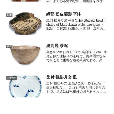
みによくある瀟洒な細い轆轤線をみせ、
正面には朝鮮唐津風の白濁釉が底部まで
流れ落ちます。口縁は一部窪み月形にみ
えるため、「月形水指」と呼ばれます。
織部 松皮菱形 平鉢
日本
典型的な遠州の綺麗寂び...
織部 松皮菱形 平鉢Oribe Shallow bowl in
shape of Matsukawa-bishi lozenge高さ
5.2cm 口径23.8x25.9cm 四脚 異形の平
鉢で、いずれも類例は、極めて少ない。
底に四脚、柔らかく...
奥高麗 茶碗
唐津
高さ8.8cm 口径15.5cm 高台径6.0cm 中
尾と似た作振りの茶碗で、奥高麗のなか
でもことに素朴な趣の茶碗である。高台
は低く、高台内は浅く削り込まれ、畳付
は広い。高台回りをまるく残して内外に
かかった釉はよく溶けて […]
染付 帆掛舟文 皿
古伊万里
染付 帆掛舟文 皿高さ2.8cm □径20.5cm
高台径8.7cm これも前図と同じ器形の
皿で、見込には帆掛舟の図をあらわして
いるが、その図様の配置が妙を得てい
る。高台は畳付の広い蛇目高台に削り出
されている。