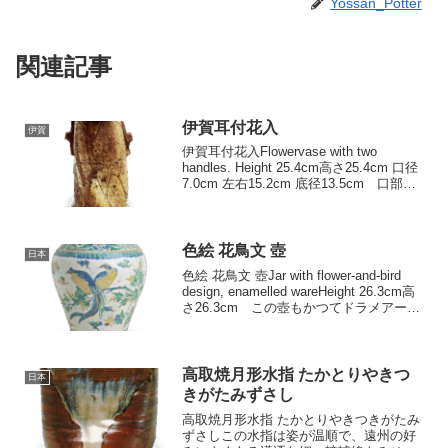
Yossan_Potter
関連記事
伊賀耳付花入
伊賀
伊賀耳付花入Flowervase with two
handles. Height 25.4cm高さ25.4cm 口径
7.0cm 左右15.2cm 底径13.5cm 口部を
斜め平らに鎮状に作り、胴は背面に稜を
つけて三角にし、正面左方を弓形に...
色絵 花鳥文 壺
日本
色絵 花鳥文 壺Jar with flower-and-bird
design, enamelled wareHeight 26.3cm高
さ26.3cm この壺もかつてドラメアー・
コレクションの一つで、ソーム・ジェニ
ンズ氏の『日本の陶磁」に...
高取焼月形水指 たかとりやきつ
日本
きがたみずさし
高取焼月形水指 たかとりやきつきがたみ
ずさしこの水指は姿が温順で、遠州の好