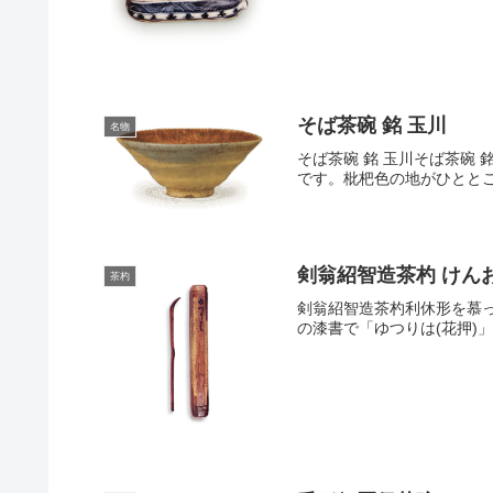
そば茶碗 銘 玉川
名物
そば茶碗 銘 玉川そば茶碗 銘
です。枇杷色の地がひととこ
剣翁紹智造茶杓 けん
茶杓
剣翁紹智造茶杓利休形を慕
の漆書で「ゆつりは(花押)