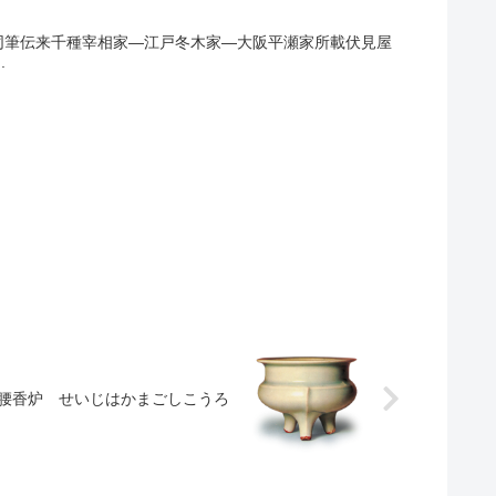
同筆伝来千種宰相家―江戸冬木家―大阪平瀬家所載伏見屋
.
腰香炉 せいじはかまごしこうろ