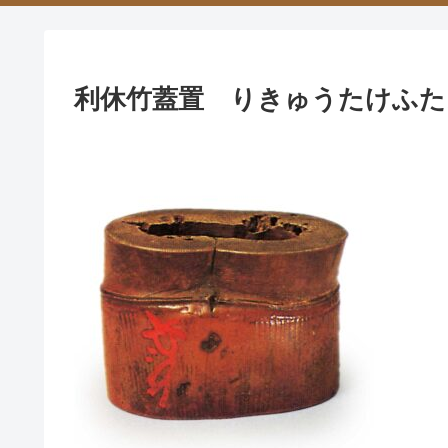
利休竹蓋置 りきゅうたけふた