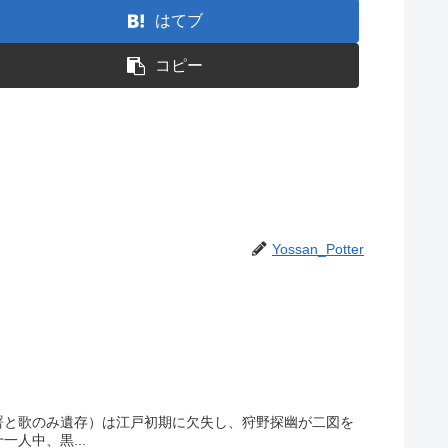
はてブ
コピー
Yossan_Potter
署と歌のみ遺存）は江戸初期に欠失し、狩野探幽が二図を
人中、黒...