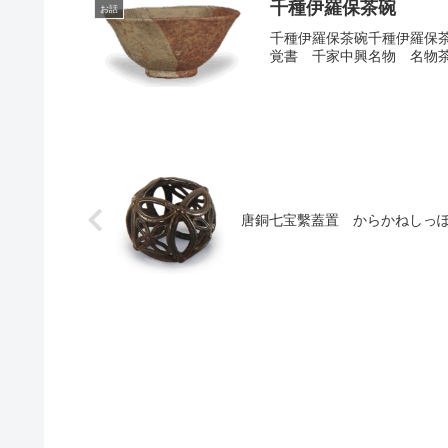
千種伊羅保茶碗
お話
千種伊羅保茶碗千種伊羅保
覚書 千家中興名物 名物茶碗
唐銅七宝繫蓋置 からかねしっ