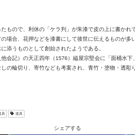
ったもので、利休の「ケラ判」が朱漆で皮の上に書かれ
竹の場合、花押などを漆書にして後世に伝えるものが多
水に添うものとして創始されたようである。
他会記）の天正四年（1576）縊屋宗堅会に「面桶水
なしの輪切り、寄竹なども考案され、青竹・塗物・透彫
道具
道具
シェアする