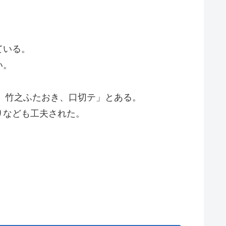
ている。
い。
下、竹之ふたおき、口切テ」とある。
りなども工夫された。