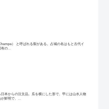
hampa） と呼ばれる裂がある。占城の名はもと古代イ
の...
る日本からの注文品。瓜を横にした形で、甲には山水人物
鮮明で、...