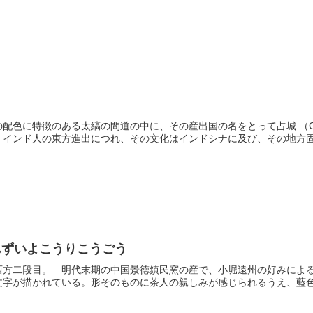
配色に特徴のある太縞の間道の中に、その産出国の名をとって占城 （C
インド人の東方進出につれ、その文化はインドシナに及び、その地方固有
んずいよこうりこうごう
西方二段目。 明代末期の中国景徳鎮民窯の産で、小堀遠州の好みによ
字が描かれている。形そのものに茶人の親しみが感じられるうえ、藍色が