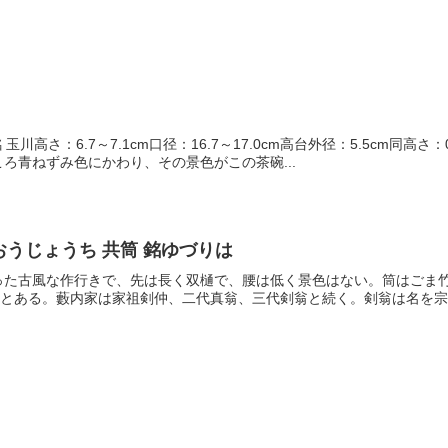
 玉川高さ：6.7～7.1cm口径：16.7～17.0cm高台外径：5.5cm同
ろ青ねずみ色にかわり、その景色がこの茶碗...
おうじょうち 共筒 銘ゆづりは
った古風な作行きで、先は長く双樋で、腰は低く景色はない。筒はごま
」とある。藪内家は家祖剣仲、二代真翁、三代剣翁と続く。剣翁は名を宗利