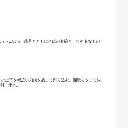
高さ：0.7～1.0cm 残月とともにそばの名碗として有名なもの
竹の上下を幅広い刀痕を残して削り込む。面取りをして朱
、休甫...