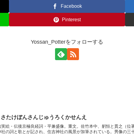
Facebook
Pinterest
Yossan_Potterをフォローする
 さたけぼんさんじゅうろくかせんえ
信実絵・伝後京極良経詞・平兼盛像。重文。佐竹本中、躬恒と貫之（位
社の詞と歌とが記され、住吉神社の風景が加筆されている。男像の三十一