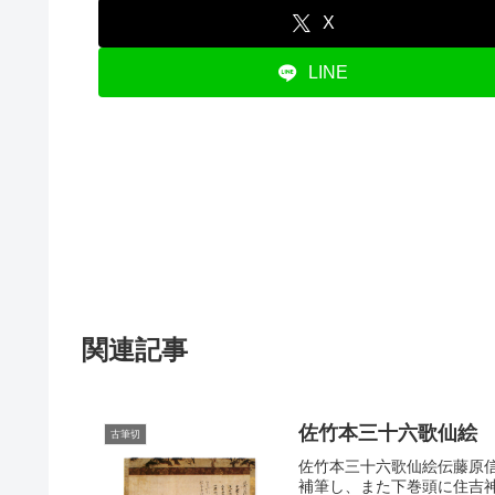
X
LINE
関連記事
佐竹本三十六歌仙絵
古筆切
佐竹本三十六歌仙絵伝藤原
補筆し、また下巻頭に住吉神