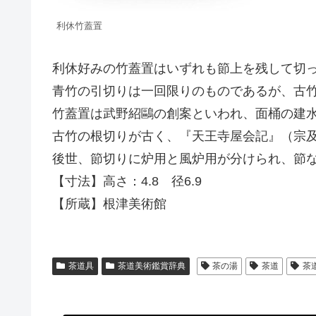
利休竹蓋置
利休好みの竹蓋置はいずれも節上を残して切
青竹の引切りは一回限りのものであるが、古
竹蓋置は武野紹鷗の創案といわれ、面桶の建
古竹の根切りが古く、『天王寺屋会記』（宗及
後世、節切りに炉用と風炉用が分けられ、節
【寸法】高さ：4.8 径6.9
【所蔵】根津美術館
茶道具
茶道美術鑑賞辞典
茶の湯
茶道
茶