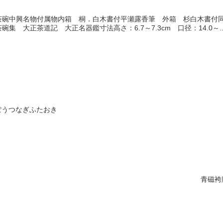
茶碗中興名物付属物内箱 桐．白木書付平瀬露香筆 外箱 杉白木書付
集 大正茶道記 大正名器鑑寸法高さ：6.7～7.3cm 口径：14.0～..
ぽうつなぎふたおき
青磁袴