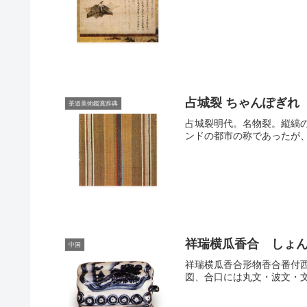
占城裂 ちゃんぽぎれ
茶道美術鑑賞辞典
占城裂明代。名物裂。縦縞の
ンドの都市の称であったが、
祥瑞横瓜香合 しょ
中国
祥瑞横瓜香合形物香合番付
図、合口には丸文・波文・文