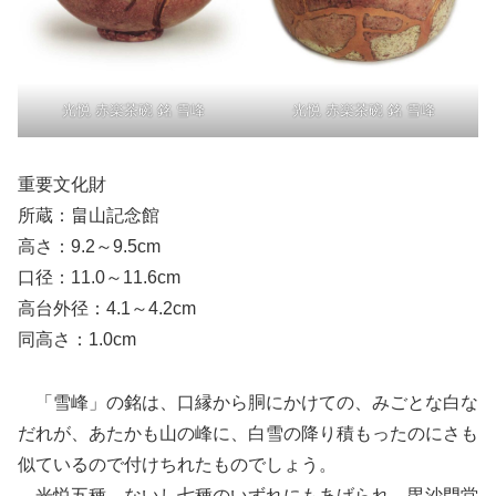
光悦 赤楽茶碗 銘 雪峰
光悦 赤楽茶碗 銘 雪峰
重要文化財
所蔵：畠山記念館
高さ：9.2～9.5cm
口径：11.0～11.6cm
高台外径：4.1～4.2cm
同高さ：1.0cm
「雪峰」の銘は、口縁から胴にかけての、みごとな白な
だれが、あたかも山の峰に、白雪の降り積もったのにさも
似ているので付けちれたものでしょう。
光悦五種、ないし七種のいずれにもあげられ、毘沙門堂