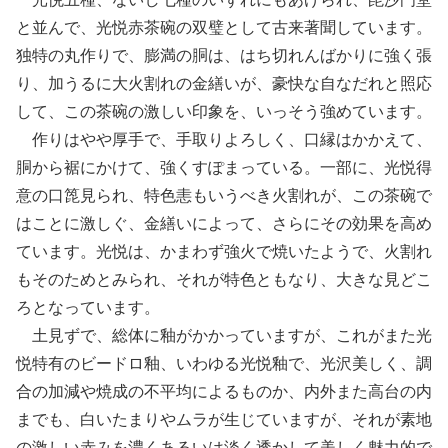
と並んで、光悦赤茶碗の双璧として古来著聞しています。
独特の丸作りで、膨満の胴は、はち切れんばかりに強く張
り、加うるに大火割れの金繕いが、豪快な自なだれと照応
して、この茶碗の激しい印象を、いっそう強めています。
作りはやや厚手で、手取りよろしく、口縁はかかえて、
胴から裾にかけて、強くすぽまっている。一部に、光悦得
意の口箆見られ、特色恚もいうべき火割れが、この茶碗で
はことに激しぐ、金繕いによって、さらにその効果を高め
ています。光悦は、かまわず強火で焼いたようで、火割れ
もそのためとみられ、それが特色ともなり、大きな見どこ
ろとなっています。
土見ずで、総体に釉がかかっていますが、これがまた光
悦特有のビードロ釉、いわゆる光悦釉で、光沢美しく、調
合の加減や焼成の不平均によるものか、内外また高台の内
までも、白いたまりやムラが生じていますが、それが素地
の激しい赤みを濃くあるいは淡く透かして美しく魅力的で