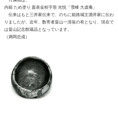
内箱 ため塗り 蓋表金粉字形 光悦「雪峰 大虚庵」
伝来はもと三井家伝来で、のちに姫路城主酒井家に伝わ
りましたが、近年、数寄者畠山一清翁の有となり、現在で
は畠山記念館蔵品となっています。
（満岡忠成）