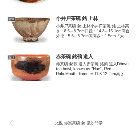
で緋襷としては類例の稀なものでしょ
う。側面はまるく、口縁は鋭く平らにし
ていま...
小井戸茶碗 銘 上林
朝鮮
小井戸茶碗 銘 上林小井戸茶碗 銘 上林高
さ：8.5～8.7cm口径：14.8～15.1cm高台
外径：5.6～5.7cm同高さ：1.5cm『大正
名器鑑』ではこの茶碗を古井戸としてい
ますが、大きさ、形状などからいえば、
むしろ大井戸とすべきもの...
赤茶碗 銘鵺 道入
お話
赤茶碗 銘鵺 道入赤茶碗 銘鵺 道入Dōnyu:
tea bowl, known as "Nue", Red
RakuMouth diameter 11.8-12.2cm高さ
9.0cm 口径11.8～12.2cm 高台径5.9cm
内箱蓋表...
光悦 赤楽茶碗 銘 毘沙門堂