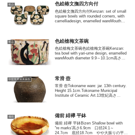
色絵椿文撫四方向付
乾山
色絵椿文撫四方向付Kenzan: set of small
square bowls with rounded corners, with
camelliadesign, enamelled wareMouth
diameter 15.1X...
色絵槍梅文茶碗
乾山
色絵槍梅文茶碗色絵槍梅文茶碗Kenzan:
tea bowl with yari-ume design, enamelled
wareMouth diameter 9.9～10.1cm高さ
7.3cm 口径9.9～10.1cm 高台径5.2c...
常滑 壺
中世常滑渥美猿投
常滑 壺Tokoname ware: jar. 13th century.
Height 15.1cm.Tokoname Municipal
Institute of Ceramic Art.13世紀高さ
15.1cm 口径8.6cm 胴径1...
備前 緋襷 平鉢
備前
備前 緋襷 平鉢Bizen Shallow bowl with
''re marks'高さ6.9cm 口径24.1～
24.7cm 底径18.7cm やや大振りの平鉢