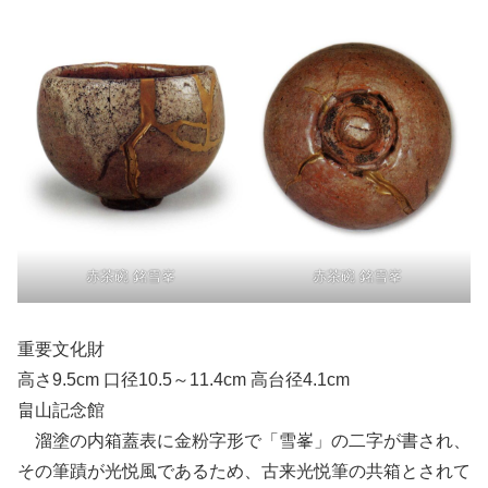
赤茶碗 銘雪峯
赤茶碗 銘雪峯
重要文化財
高さ9.5cm 口径10.5～11.4cm 高台径4.1cm
畠山記念館
溜塗の内箱蓋表に金粉字形で「雪峯」の二字が書され、
その筆蹟が光悦風であるため、古来光悦筆の共箱とされて