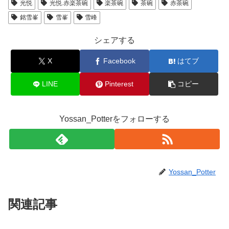
光悦
光悦.赤楽茶碗
楽茶碗
茶碗
赤茶碗
銘雪峯
雪峯
雪峰
シェアする
X
Facebook
はてブ
LINE
Pinterest
コピー
Yossan_Potterをフォローする
Yossan_Potter
関連記事