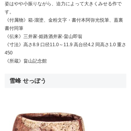
姿はやや小振りながら、迫力によって大きくみせる作で
す。
《付属物》箱-溜塗、金粉文字・書付本阿弥光悦筆、蓋裏
書付同筆
《伝来》三井家-姫路酒井家-畠山即翁
《寸法》高さ8.9 口径11.0～11.9 高台径4.2 同高さ1.0 重さ
450
《所蔵》畠山記念館
雪峰 せっぽう