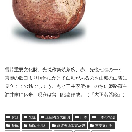
雪片重要文化財。光悦作楽焼茶碗、赤、光悦七種の一う。
茶碗の飲口より胴体にかけて白釉があるのを山嶺の白雪に
見立てての銘でしょう。もと三井家所持、のちに姫路藩主
酒井家に伝来。現在は畠山記念館蔵。（『大正名器鑑』）
お話
光悦
原色陶器大辞典
日本
日本の陶滋
茶碗
茶碗 平凡社
茶道美術鑑賞辞典
重要文化財