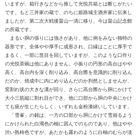
いますが、箱行きなどから推して光悦共箱とは断じがたい
です。もと三井家の蔵で、のちに姫路城主酒井家に伝来し
ましたが、第二次大戦後畠山一清に移り、今は畠山記念館
の所蔵です。
まるい胴の張りには強さがあり、他に例をみない独特の
器形です。全体やや厚手に成形され、口縁はことに厚手で
まるく、一部に箆目を回していますが、このような口作り
の光悦茶碗は他にありません。小振りの円形の高台はやや
高く、高台内を深く削り込み、高台際を意識的に削り込ん
だのか、焼成中に内にめり込んだのか判然としませんが、
窯割れ状の大きな溝が回り、さらに高台際から胴にかけて
大小三筋縦に割れ目ができ、他に口部から胴の中央にかけ
ても疵が生じたらしく、いずれも金粉漆繕いしています。
「雪峯」の銘は、一方の口部から胴にかけて雪崩るよう
にかけられた白濁色の柚に因んでのものであり、他はやや
渋い熟柿色ですが、あたかも露わのように白柚のむらが淡