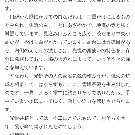
す。
口縁から胴にかけての白なだれは、二重がけによるもの
とみられ、失透の白、ことにあざやかで、地膚の赤と強く
対照しています。見込みはふところ広く、茶だまり中央小
高いが、やはり白がかかっています。高台には五徳目があ
り、内側のえぐりの激しさは、光悦の箆使いの特色を、存
分に発露しており、脇の火割れによって、いっそうその強
さを加えています。
すなわち、光悦その人の豪宕気鋭の作ふうが、強火の焼
成と相まって、はからずもここに、雪峰茶碗を生み出した
のです。一見、まるく掌中に納まりそうでありながら、手
中でいよいよ広まってゆく、激しい迫力を感じさせられま
す。
光悦共箱としては、不二山と並ぶもので、おそらく晩
年、鷹が峰で焼かれたものでしょう。
付属物は、