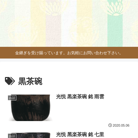
金継ぎを受け賜っています。お気軽にお問い合わせ下さい。
黒茶碗
光悦 黒楽茶碗 銘 雨雲
お話
2020.05.06
光悦 黑楽茶碗 銘 七里
お話