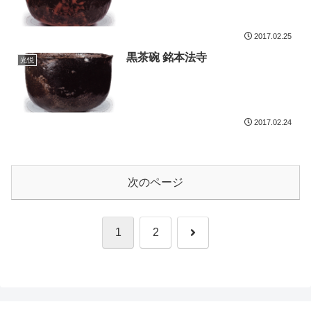
2017.02.25
黒茶碗 銘本法寺
光悦
2017.02.24
次のページ
次
1
2
へ