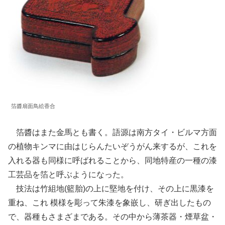
箔醬扇面鳥絵香合
箔醬はまた金馬とも書く。語源は南方タイ・ビルマ方面
の植物キンマに由はじらんたいぞうがん来するが、これを
入れる器も同様に呼ばれることから、同地特産の一種の漆
工芸品を箔と呼ぶようになった。
技法は竹組地(籃胎)の上に堅地を付け、その上に黒漆を
重ね、これ 模様を彫って朱漆を象嵌し、研ぎ出したもの
で、器種もさまざまである。その中から薄茶器・煙草盆・