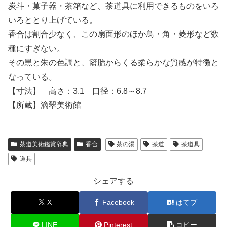
炭斗・菓子器・茶箱など、茶道具に利用できるものをいろ
いろととり上げている。
香合は割合少なく、この扇面形のほか鳥・角・菱形など数
種にすぎない。
その黒と朱の色調と、籃胎からくる柔らかな質感が特徴と
なっている。
【寸法】 高さ：3.1 口径：6.8～8.7
【所蔵】滴翠美術館
茶道美術鑑賞辞典
香合
茶の湯
茶道
茶道具
道具
シェアする
X
Facebook
はてブ
LINE
Pinterest
コピー