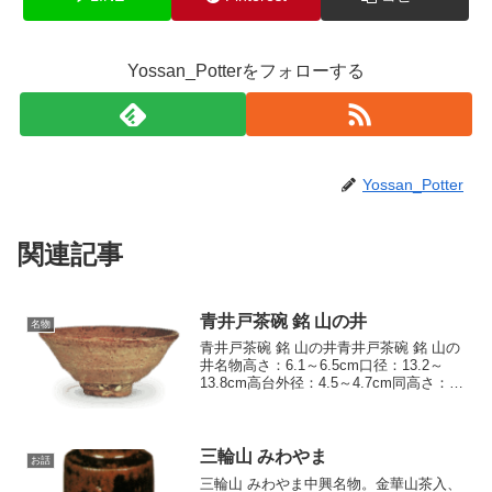
Yossan_Potterをフォローする
Yossan_Potter
関連記事
青井戸茶碗 銘 山の井
名物
青井戸茶碗 銘 山の井青井戸茶碗 銘 山の
井名物高さ：6.1～6.5cm口径：13.2～
13.8cm高台外径：4.5～4.7cm同高さ：
1.1～1.3cm 金沢には青井戸の名碗とい
われるものが三碗あります。すなわち宝
樹庵、藤田家伝来の雲井、...
三輪山 みわやま
お話
三輪山 みわやま中興名物。金華山茶入、