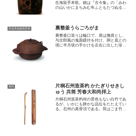
生海鼠手本歌。銘は『古今集』の「みわ
の山いかにまちみむ年ふともたづぬる人
もあらじと思へば」によります。もと加
賀前田侯所持、住友家に入りました。
（『茶道名物考』）みわやま 三輪山三輪
山 みわやま瀬戸金華山...
裏整釜うらごろがま
茶道美術鑑賞辞典
裏整釜口造りは輪口で、肩は撫肩とし、
与次郎風の鬼面鐶付を付け、胴と底との
境に半月状の手かけを左右に出した珍し
い形の釜である。元来、整り鍋を逆さま
にし、底に穴をあけてこれを口とし、底
をあとからとり付けて釜に仕立てたもの
で、裏熬・裏合とも書かれ...
片桐石州造茶杓 かたぎりせきし
茶杓
ゅう 共筒 芳春大和尚拝上
片桐石州造茶杓何の景色もない白竹であ
るが、いかにも静かな品位をたたえてい
る。石州の真骨頂である。筒はごま竹の
下方を削り込み、面取りに「芳春大和尚
拝上宗関」とツメ蓋にかけて書き付ける
石州は片桐旦元の弟貞隆の子。大和河内
一万六千四百石を嗣ぐ。...