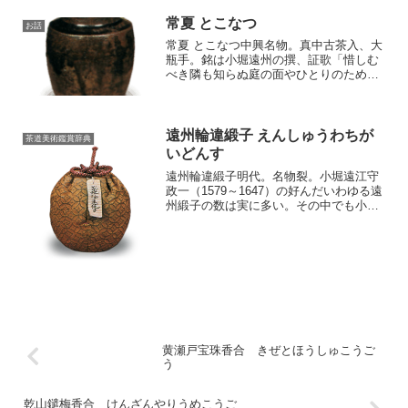
常夏 とこなつ
お話
常夏 とこなつ中興名物。真中古茶入、大
瓶手。銘は小堀遠州の撰、証歌「惜しむ
べき隣も知らぬ庭の面やひとりのための
常夏の花」。柿金気に黒なだれが少しあ
るようで、黄が交じり、薄づくりで釉も
薄いです。捻り返しは極めて上作。輪糸
切、内くもり。大瓶手の...
遠州輪違緞子 えんしゅうわちが
茶道美術鑑賞辞典
いどんす
遠州輪違緞子明代。名物裂。小堀遠江守
政一（1579～1647）の好んだいわゆる遠
州緞子の数は実に多い。その中でも小堀
家の家紋である花入り七宝紋（輪違紋）
の織り込まれた石畳緞子は特に著名であ
るが、輪違紋のみで全面を織り上げた裂
もまた好み裂の一...
黄瀬戸宝珠香合 きぜとほうしゅこうご
う
乾山鑓梅香合 けんざんやりうめこうご