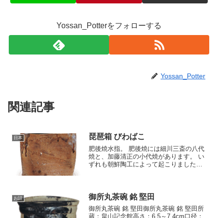
Yossan_Potterをフォローする
Yossan_Potter
関連記事
琵琶箱 びわばこ
日本
肥後焼水指。 肥後焼には細川三斎の八代
焼と、加藤清正の小代焼があります。 い
ずれも朝鮮陶工によって起こりました。
八代焼けその元窯の豊前土野焼とよく似
ていて、区別するのに困難であります。
土野焼とて古唐津・古高取と同類、 […]
御所丸茶碗 銘 堅田
お話
御所丸茶碗 銘 堅田御所丸茶碗 銘 堅田所
蔵：畠山記念館高さ：6.5～7.4cm口径：