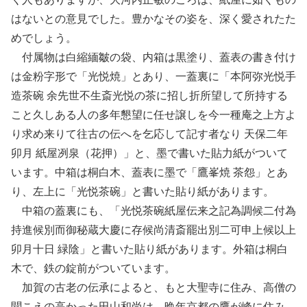
はないとの意見でした。豊かなその姿を、深く愛されたた
めでしょう。
付属物は白縮緬皺の袋、内箱は黒塗り、蓋表の書き付け
は金粉字形で「光悦焼」とあり、一蓋裏に「本阿弥光悦手
造茶碗 余先世不生斎光悦の茶に招し折所望して所持する
こと久しある人の多年懇望に任せ譲しを今一種庵之上方よ
り求め来りて往古の伝へを乞応して記す者なり 天保二年
卯月 紙屋冽泉（花押）」と、墨で書いた貼力紙がついて
います。中箱は桐白木、蓋表に墨で「鷹峯焼 茶怨」とあ
り、左上に「光悦茶碗」と書いた貼り紙があります。
中箱の蓋裏にも、「光悦茶碗紙屋伝来之記為調候二付為
持進候別而御秘蔵大慶に存候尚清斎罷出別二可申上候以上
卯月十日 緑陰」と書いた貼り紙があります。外箱は桐白
木で、鉄の錠前がついています。
加賀の古老の伝承によると、もと大聖寺に住み、高僧の
聞こえの高かった田山和尚は、晩年京都の鷹が峰に住み、