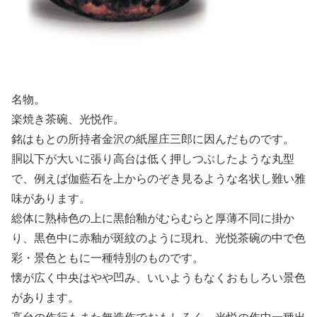
名物。
楽焼き茶碗、光悦作。
銘はもとの所持者金沢の紙屋庄三郎に因んだものです。
胴以下が大いに張り高台は低く押しつぶしたような丸型
で、例えば伽藍石を上からのぞき見るような名状し難い雅
味があります。
総体に熟柿色の上に黒飴釉がむらむらと厚薄不同に掛か
り、黒色中に赤釉が斑紋のように現れ、光悦茶碗の中で色
彩・景色ともに一種特別のものです。
懐が広く中央はやや凹み、いいようもなくおもしろい景色
があります。