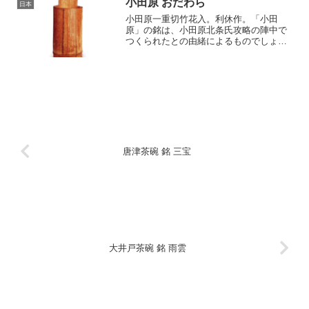
小田原 おだわら
日本
小田原一重切竹花入。利休作。「小田
原」の銘は、小田原北条氏攻略の陣中で
つくられたとの由緒によるものでしょ
う。韮山竹の三作と竹質が違っているの
は、伐った場所が異なるのかもしれませ
ん。上部に輪を残して花窓を一つあけた
一重切です。全体に節を一つ置...
唐津茶碗 銘 三宝
大井戸茶碗 銘 雨雲