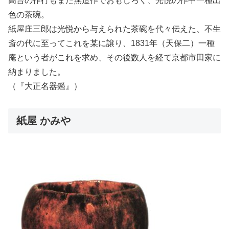
高台の作行もまた無造作でおもしろく、光悦の作中一種出
色の茶碗。
紙屋庄三郎は光悦から与えられた茶碗を代々伝えた、不生
斎の代に至ってこれを某に譲り、1831年（天保二）一種
庵という者がこれを求め、その後数人を経て京都市田家に
納まりました。
（『大正名器鑑』）
紙屋 かみや