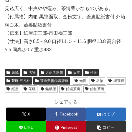
る。
見込広く、中央やや窪み、茶情豊かなものがある。
【付属物】内箱-黒塗面取、金粉文字、蓋裏貼紙書付 外箱-
桐白木、蓋裏貼紙書付
【伝来】紙屋庄三郎-市田禰三郎
【寸法】高さ8.5～9.0 口径11.Ｏ～11.6 胴径13.8 高台径
5.5 同高さ0.7 重さ482
光悦
名物
大正名器鑑
日本
茶碗
茶碗 平凡社
茶道美術鑑賞辞典
光悦
名物
楽茶碗
紙屋
茶碗
銘紙屋
飴楽茶碗
飴釉茶碗
シェアする
X
Facebook
はてブ
LINE
Pinterest
コピー