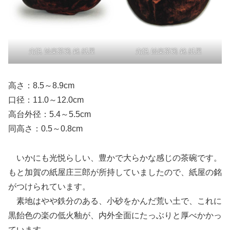
光悦 飴楽茶碗 銘 紙屋
光悦 飴楽茶碗 銘 紙屋
高さ：8.5～8.9cm
口径：11.0～12.0cm
高台外径：5.4～5.5cm
同高さ：0.5～0.8cm
いかにも光悦らしい、豊かで大らかな感じの茶碗です。
もと加賀の紙屋庄三郎が所持していましたので、紙屋の銘
がつけられています。
素地はやや鉄分のある、小砂をかんだ荒い土で、これに
黒飴色の楽の低火釉が、内外全面にたっぶりと厚べかかっ
ています。