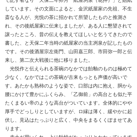
て記す者なり 天保二年卯月 紙屋冽泉（花押）」と貼紙
しています。その文面によると、金沢紙屋家の先祖、不生
斎なる人が、光悦の茶に招かれて所望したものと推測さ
れ、その後紙屋家に伝来しましたが、ある人に懇望されて
譲ったところ、昔の伝えを教えてほしいと乞うてきたので
書した、と天保二年当時の紙屋家の当主冽泉が記したもの
です。その後酒屋宗左衛門、山田嘉三郎、市田弥一郎と伝
来し、第二次大戦後に他に移りました。
光悦作と伝えられる茶碗のなかでは飴釉のものは極めて
少なく、なかではこの茶碗が古来もっとも声価が高いで
す。あたかも熟柿のような姿で、口部は内に抱え、胴から
腰にかけて豊かにふくらみ、「乙御前」の高台とも似た平
たくまるい帝のような高台がついています。全体的にやや
厚手でどっしりとしていますが、ロ縁は薄く、緩やかに起
伏し、見込はたっぷりと広く、中央をまるくくぽませてあ
ります。