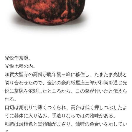
光悦作茶碗。
光悦七種の内。
加賀大聖寺の高僧が晩年鷹ヶ峰に移住し、たまたま光悦と
隣り合わせたので、金沢の豪商紙屋庄三郎が和尚を通じ光
悦に茶碗を依頼したところから、この銘が付いたと伝えら
れる。
口辺は箆削りで薄くつくられ、高台は低く押しつぶしたよ
うに器体に入り込み、手造りならではの雅味がある。
釉調は渋柿色と黒飴釉がまざり、独特の色合いを示してい