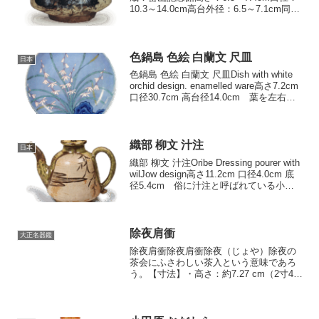
10.3～14.0cm高台外径：6.5～7.1cm同高
さ：0.7～1.0cm 内箱蓋表に「かた田」
と墨書き付けされていますが、銘の由来
は判然としません。『...
色鍋島 色絵 白蘭文 尺皿
日本
色鍋島 色絵 白蘭文 尺皿Dish with white
orchid design. enamelled ware高さ7.2cm
口径30.7cm 高台径14.0cm 葉を左右に
ひろげた白蘭一株をあらわした瀟酒な図
柄の大皿。染付の色濃い岩...
織部 柳文 汁注
日本
織部 柳文 汁注Oribe Dressing pourer with
wilJow design高さ11.2cm 口径4.0cm 底
径5.4cm 俗に汁注と呼ばれている小振
りの器であります。他にもいくつか見て
いるが、このの器はことに作振りが...
除夜肩衝
大正名器鑑
除夜肩衝除夜肩衝除夜（じょや）除夜の
茶会にふさわしい茶入という意味であろ
う。【寸法】・高さ：約7.27 cm（2寸4分
弱）・胴径：約5.64 cm（1寸8分6厘）・
口径：約2.73 cm（9分）・底径：約3.33
cm（1寸1分）・甑高（こ...