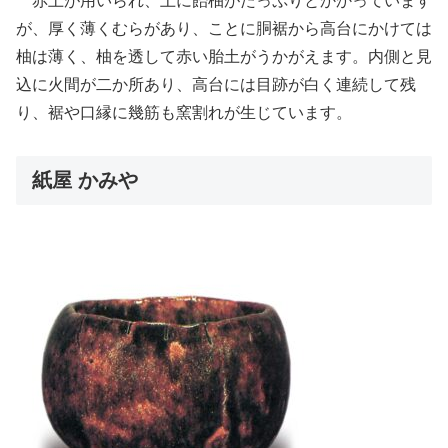
赤土が用いられ、上に飴柚がたっぷりとかかっています
が、厚く薄くむらがあり、ことに胴裾から高台にかけては
柚は薄く、柚を透して赤い胎土がうかがえます。内側と見
込に火間が二か所あり、高台には目跡が白く連続して残
り、裾や口縁に幾筋も窯割れが生じています。
紙屋 かみや