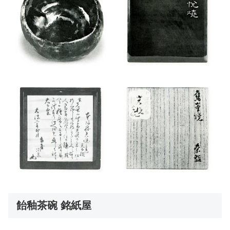
飴釉茶碗 銘紙屋