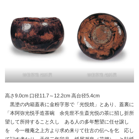
飴釉茶碗 銘紙屋
飴釉茶碗 銘紙屋
高さ9.0cm 口径11.7～12.2cm 高台径5.4cm
黒塗の内箱蓋表に金粉字形で「光悦焼」とあり、蓋裏に
「本阿弥光悦手造茶碗 余先世不生斎光悦の茶に招し折所
望して所持すること久し ある人の多年懇望に任せ譲し
を 今一種庵之上方より求め来りて往古の伝へを乞 応し